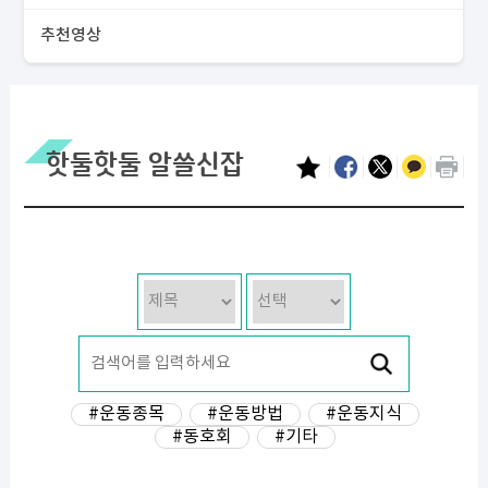
추천영상
핫둘핫둘 알쓸신잡
#운동종목
#운동방법
#운동지식
#동호회
#기타