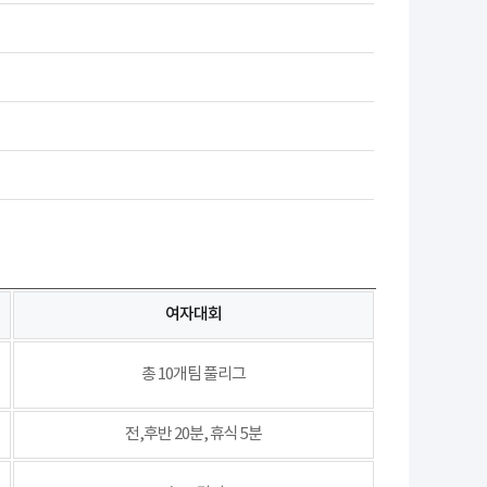
여자대회
총 10개팀 풀리그
전,후반 20분, 휴식 5분