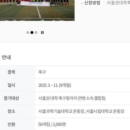
신청방법
서울권대학축
 안내
종목
축구
일시
2025. 3. ~ 11. (9개월)
참가대상
서울권 대학 축구동아리 연맹 소속 클럽팀
장소
서울과학기술대학교 운동장, 서울시립대학교 운동장
인원
50개팀 / 2,000명