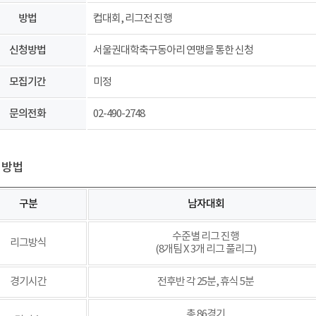
방법
컵대회, 리그전 진행
신청방법
서울권대학축구동아리 연맹을 통한 신청
모집기간
미정
문의전화
02-490-2748
영방법
구분
남자대회
수준별 리그 진행
리그방식
(8개팀 X 3개 리그 풀리그)
경기시간
전후반 각 25분, 휴식 5분
총 86경기