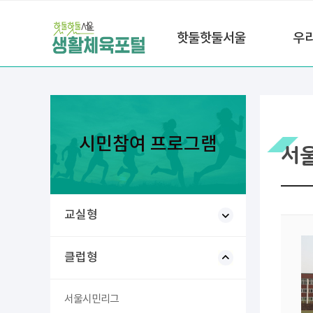
핫둘핫둘서울
우
시민참여 프로그램
서
교실형
클럽형
서울시민리그