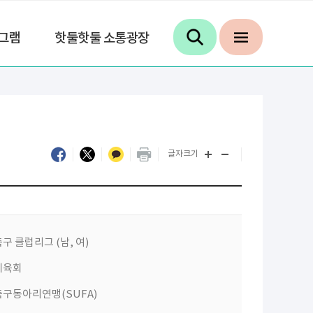
그램
핫둘핫둘 소통광장
글자크기
 클럽리그 (남, 여)
체육회
구동아리연맹(SUFA)