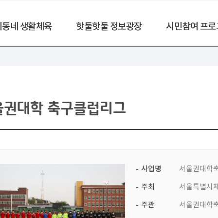
리동네 생활체육
핫둘핫둘 정보광장
시민참여 프로
울권대학 축구클럽리그
사업명
서울권대학축구
주최
서울특별시
주관
서울권대학축