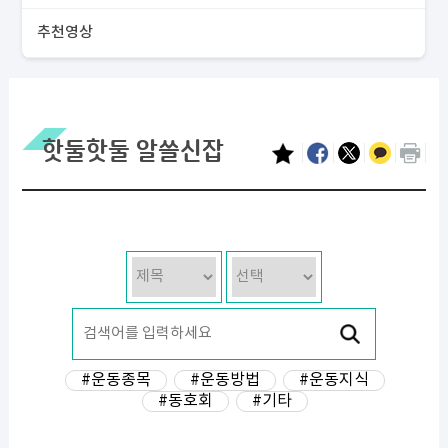
추천영상
핫둘핫둘 알쓸신잡
#운동종목
#운동방법
#운동지식
#동호회
#기타