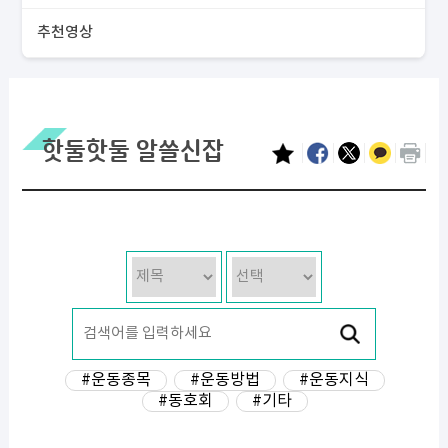
추천영상
핫둘핫둘 알쓸신잡
#운동종목
#운동방법
#운동지식
#동호회
#기타