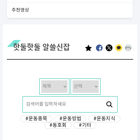
추천영상
핫둘핫둘 알쓸신잡
#운동종목
#운동방법
#운동지식
#동호회
#기타