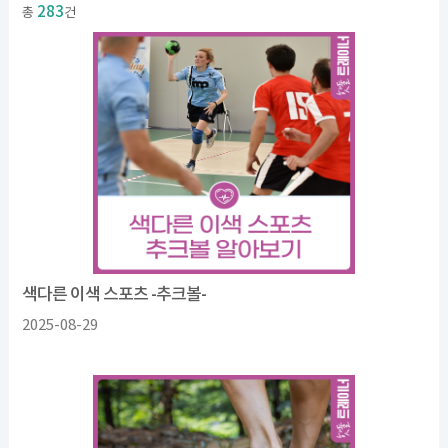
283
총
건
색다른 이색 스포츠 -추크볼-
2025-08-29