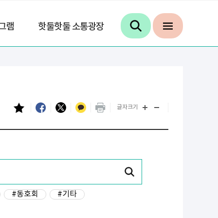
그램
핫둘핫둘 소통광장
글자크기
#동호회
#기타