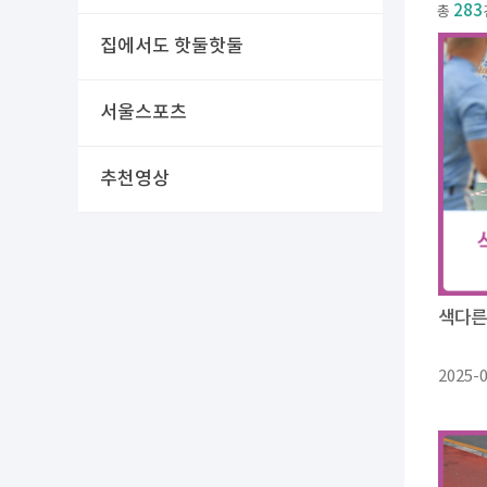
283
총
집에서도 핫둘핫둘
서울스포츠
추천영상
색다른
2025-