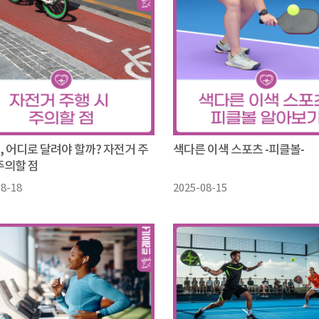
, 어디로 달려야 할까? 자전거 주
색다른 이색 스포츠 -피클볼-
주의할 점
08-18
2025-08-15