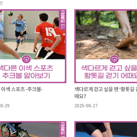
건
 이색 스포츠 -추크볼-
색다르게 걷고 싶을 땐 ‘황톳길 
때요?
08-29
2025-08-27