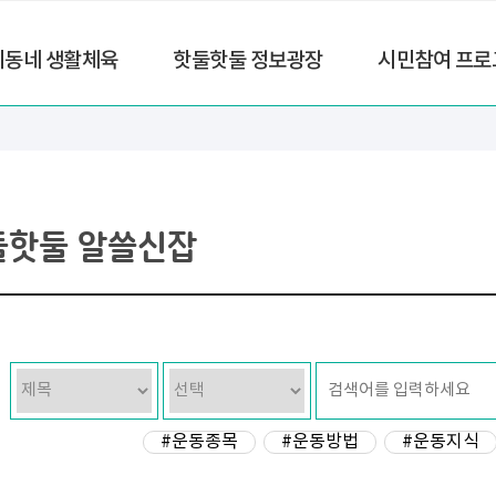
리동네 생활체육
핫둘핫둘 정보광장
시민참여 프로
둘핫둘 알쓸신잡
#운동종목
#운동방법
#운동지식