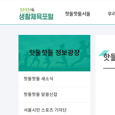
핫둘핫둘서울
우
핫둘핫둘 정보광장
핫
핫둘핫둘 새소식
핫둘핫둘 알쓸신잡
서울시민 스포츠 기자단