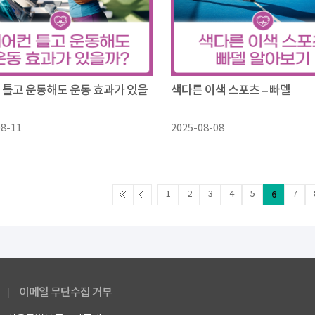
 틀고 운동해도 운동 효과가 있을
색다른 이색 스포츠 – 빠델
08-11
2025-08-08
1
2
3
4
5
6
7
이메일 무단수집 거부