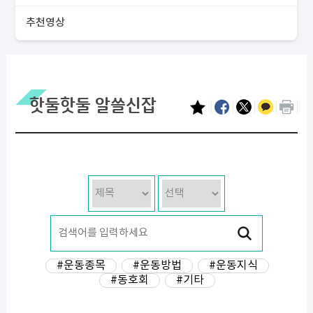
추천영상
핫둘핫둘 알쓸신잡
#운동종목
#운동방법
#운동지식
#동호회
#기타