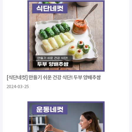
[식단네컷] 만들기 쉬운 건강 식단! 두부 양배추쌈
2024-03-25