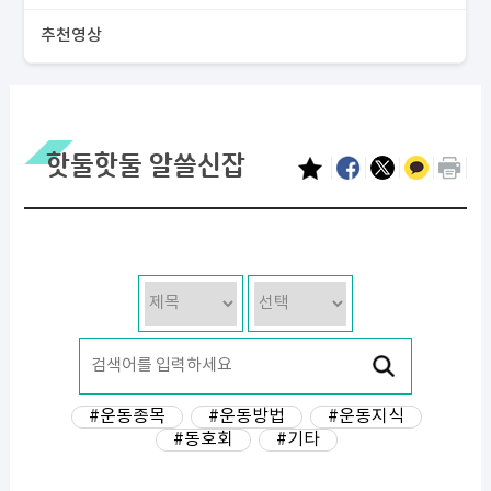
추천영상
핫둘핫둘 알쓸신잡
#운동종목
#운동방법
#운동지식
#동호회
#기타