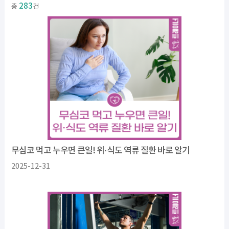
283
총
건
무심코 먹고 누우면 큰일! 위·식도 역류 질환 바로 알기
2025-12-31