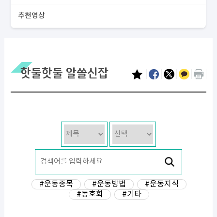
추천영상
핫둘핫둘 알쓸신잡
#운동종목
#운동방법
#운동지식
#동호회
#기타