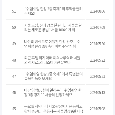
`쉬엄쉬엄 한강 3종 축제`의 추억을 들려
51
2024.08.06
주세요!
서울 도심, 산과 강을 달린다… 서울을 달
50
2024.07.09
리는 새로운 방법 `서울 100k` 개최
나만의 방식으로 이틀간 한강 완주… 쉬
49
2024.05.30
엄쉬엄 한강 3종 축제 이번 주말 개최
퇴근 후 달리기 어때 여의나루역 러너들
48
2024.05.21
의 성지로... 러너스테이션 문연다
`쉬엄쉬엄 한강 3종 축제`에서 특별한 여
47
2024.05.21
름을 만들어 보세요
마감 임박!, 6월에 열리는 ``쉬엄쉬엄 한
46
2024.05.13
강 3종 경기`` 서둘러 신청하세요
목요일 저녁마다 서울광장에서 운동하고
45
2024.05.08
활력 충전!… 운동하는 서울광장 9일 시작