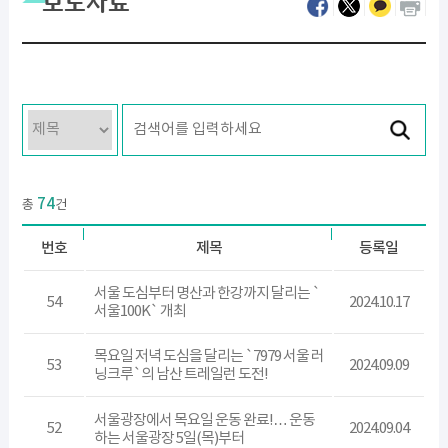
보도자료
74
총
건
번호
제목
등록일
서울 도심부터 명산과 한강까지 달리는 `
54
2024.10.17
서울100K` 개최
목요일 저녁 도심을 달리는 `7979 서울 러
53
2024.09.09
닝크루`의 남산 트레일런 도전!
서울광장에서 목요일 운동 완료!… 운동
52
2024.09.04
하는 서울광장 5일(목)부터