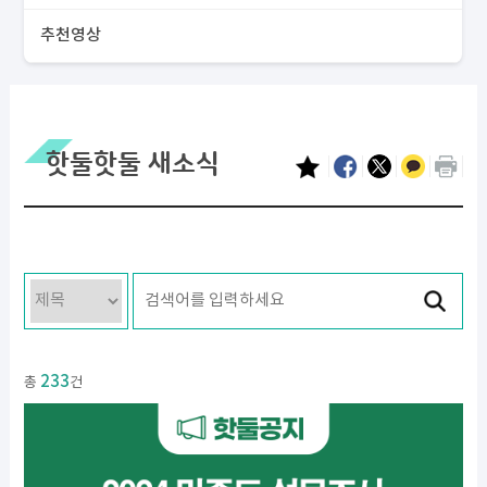
추천영상
핫둘핫둘 새소식
233
총
건