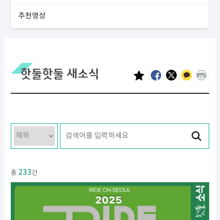
추천영상
핫둘핫둘 새소식
233
총
건