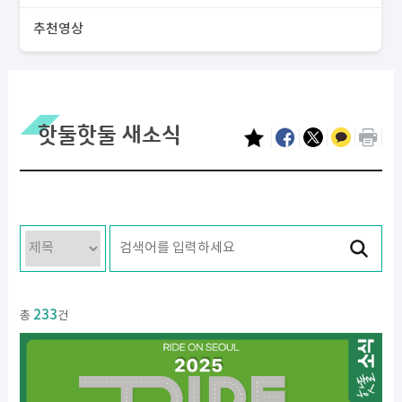
추천영상
핫둘핫둘 새소식
233
총
건