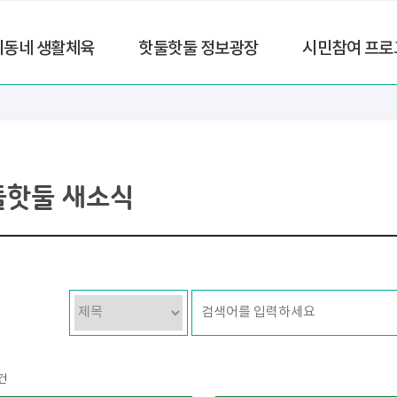
리동네 생활체육
핫둘핫둘 정보광장
시민참여 프로
둘핫둘 새소식
건