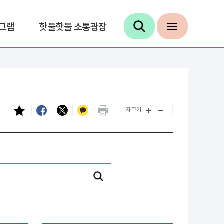
그램
핫둘핫둘 소통광장
글자크기