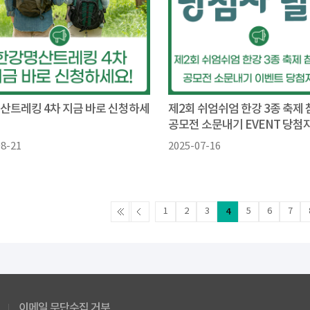
산트레킹 4차 지금 바로 신청하세
제2회 쉬엄쉬엄 한강 3종 축제
공모전 소문내기 EVENT 당첨자 
08-21
2025-07-16
1
2
3
4
5
6
7
이메일 무단수집 거부