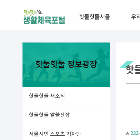
핫둘핫둘서울
우
핫둘핫둘 정보광장
핫
핫둘핫둘 새소식
핫둘핫둘 알쓸신잡
233
서울시민 스포츠 기자단
총