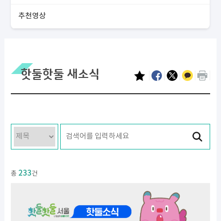
추천영상
핫둘핫둘 새소식
233
총
건