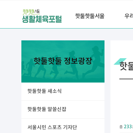
핫둘핫둘서울
우
핫둘핫둘 정보광장
핫
핫둘핫둘 새소식
핫둘핫둘 알쓸신잡
233
서울시민 스포츠 기자단
총