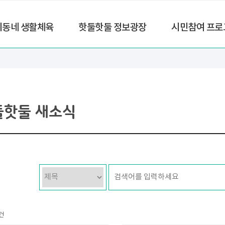
리동네 생활체육
핫둘핫둘 정보광장
시민참여 프로
둘핫둘 새소식
건