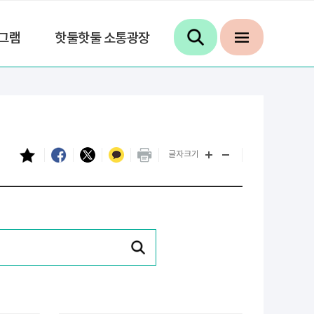
그램
핫둘핫둘 소통광장
글자크기