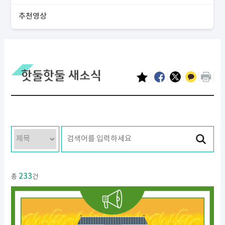
추천영상
핫둘핫둘 새소식
233
총
건