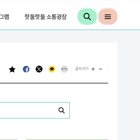
그램
핫둘핫둘 소통광장
글자크기