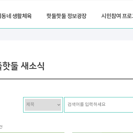
리동네 생활체육
핫둘핫둘 정보광장
시민참여 프로
둘핫둘 새소식
건