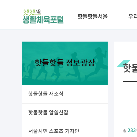
핫둘핫둘서울
우
핫둘핫둘 정보광장
핫
핫둘핫둘 새소식
핫둘핫둘 알쓸신잡
233
서울시민 스포츠 기자단
총