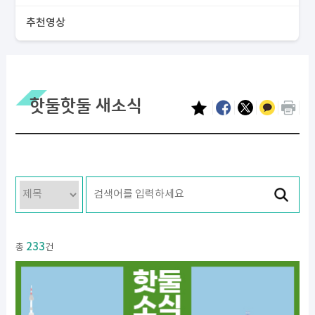
추천영상
핫둘핫둘 새소식
233
총
건