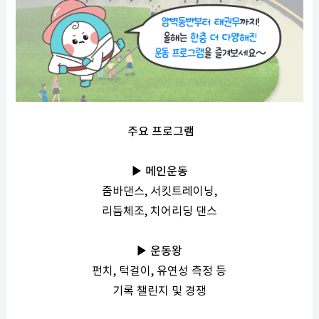
주요 프로그램
▶ 메인운동
줌바댄스
,
서킷트레이닝
,
리듬체조
,
치어리딩 댄스
▶ 운동왕
펀치
,
턱걸이
,
유연성 측정 등
기록 챌린지 및 경쟁