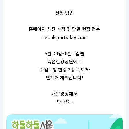
신청
방법
홈페이지
사전
신청
및
당일
현장
접수
seoulsportsday.com
5
월
30
일
~6
월
1
일엔
뚝섬한강공원에서
‘쉬엄쉬엄
한강
3
종
축제
’
와
연계해
개최됩니다
!
서울광장에서
만나요
~