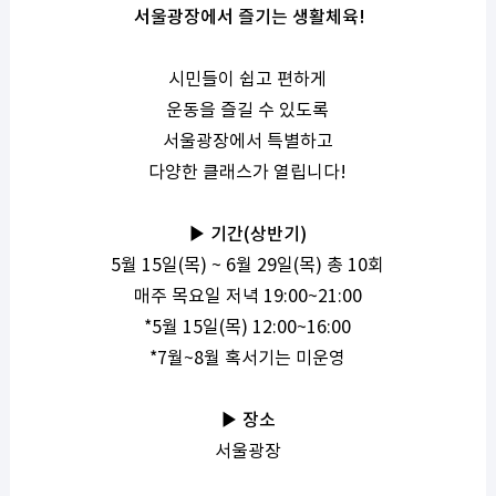
서울광장에서 즐기는 생활체육
!
시민들이 쉽고 편하게
운동을 즐길 수 있도록
서울광장에서 특별하고
다양한 클래스가 열립니다
!
▶ 기간
(
상반기
)
5
월
15
일
(
목
) ~ 6
월
29
일
(
목
)
총
10
회
매주 목요일 저녁
19:00~21:00
*5
월
15
일
(
목
) 12:00~16:00
*7
월
~8
월 혹서기는 미운영
▶ 장소
서울광장