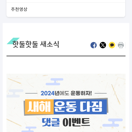
추천영상
핫둘핫둘 새소식