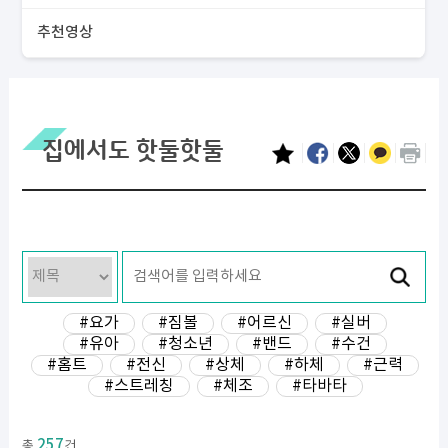
추천영상
집에서도 핫둘핫둘
#요가
#짐볼
#어르신
#실버
#유아
#청소년
#밴드
#수건
#홈트
#전신
#상체
#하체
#근력
#스트레칭
#체조
#타바타
257
총
건