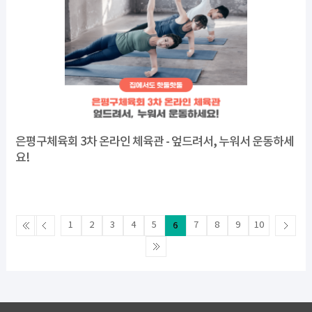
은평구체육회 3차 온라인 체육관 - 엎드려서, 누워서 운동하세
요!
1
2
3
4
5
6
7
8
9
10