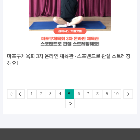
마포구체육회 3차 온라인 체육관 - 스포밴드로 관절 스트레칭
해요!
1
2
3
4
5
6
7
8
9
10