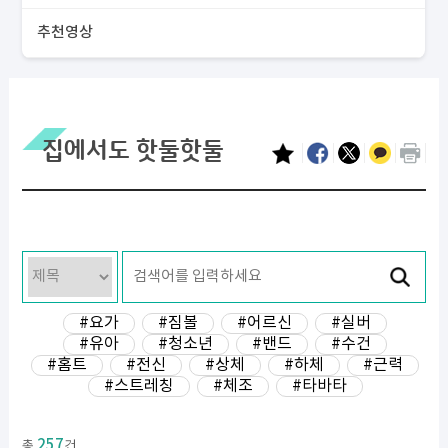
추천영상
집에서도 핫둘핫둘
#요가
#짐볼
#어르신
#실버
#유아
#청소년
#밴드
#수건
#홈트
#전신
#상체
#하체
#근력
#스트레칭
#체조
#타바타
257
총
건