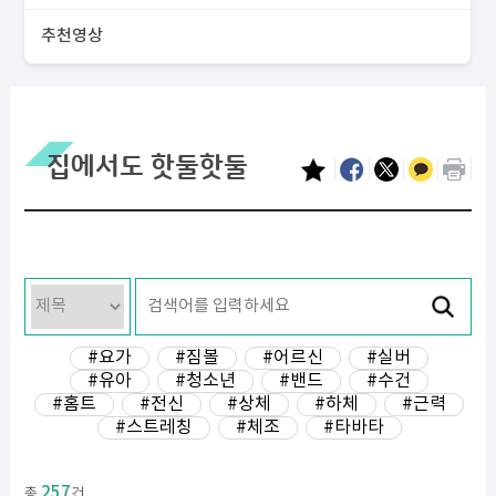
추천영상
집에서도 핫둘핫둘
#요가
#짐볼
#어르신
#실버
#유아
#청소년
#밴드
#수건
#홈트
#전신
#상체
#하체
#근력
#스트레칭
#체조
#타바타
257
총
건