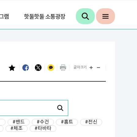
그램
핫둘핫둘 소통광장
글자크기
년
#밴드
#수건
#홈트
#전신
#체조
#타바타