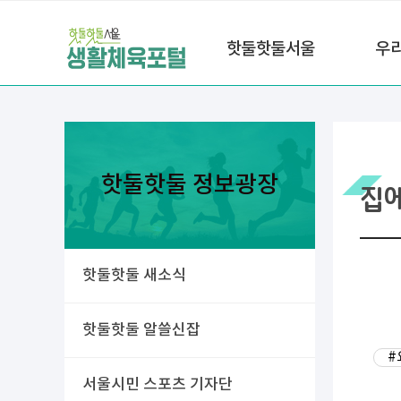
핫둘핫둘서울
우
핫둘핫둘 정보광장
집
핫둘핫둘 새소식
핫둘핫둘 알쓸신잡
#
서울시민 스포츠 기자단