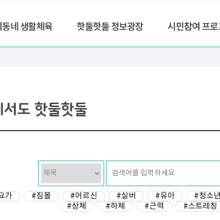
리동네 생활체육
핫둘핫둘 정보광장
시민참여 프로
에서도 핫둘핫둘
요가
#짐볼
#어르신
#실버
#유아
#청소
#상체
#하체
#근력
#스트레칭