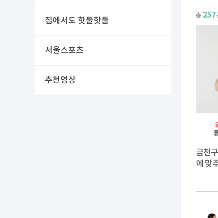
257
총
집에서도 핫둘핫둘
서울스포츠
추천영상
금천구
에 맞추