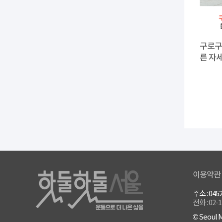
구로구
른 자
이용약관
주소 : 0
전화 : 02-
© Seoul M