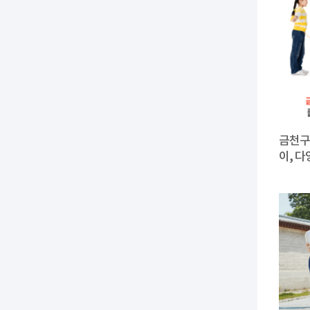
금천구
이, 