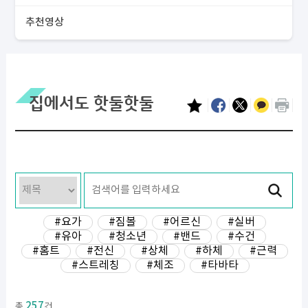
추천영상
집에서도 핫둘핫둘
#요가
#짐볼
#어르신
#실버
#유아
#청소년
#밴드
#수건
#홈트
#전신
#상체
#하체
#근력
#스트레칭
#체조
#타바타
257
총
건