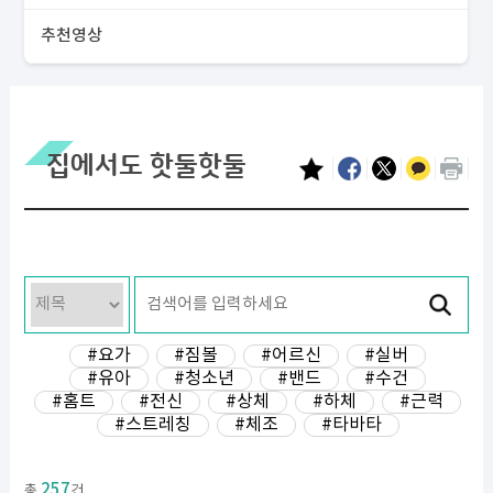
추천영상
집에서도 핫둘핫둘
#요가
#짐볼
#어르신
#실버
#유아
#청소년
#밴드
#수건
#홈트
#전신
#상체
#하체
#근력
#스트레칭
#체조
#타바타
257
총
건