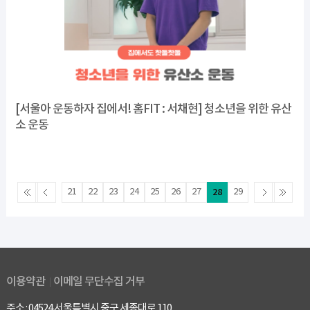
[서울아 운동하자 집에서! 홈FIT : 서채현] 청소년을 위한 유산
소 운동
21
22
23
24
25
26
27
28
29
이용약관
이메일 무단수집 거부
주소 : 04524 서울특별시 중구 세종대로 110