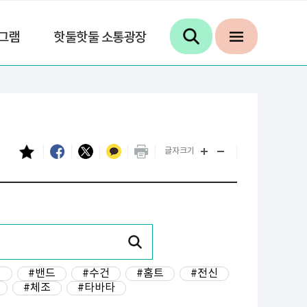
그램
핫둘핫둘 소통광장
글자크기
년
#밴드
#수건
#홈트
#전신
#체조
#타바타