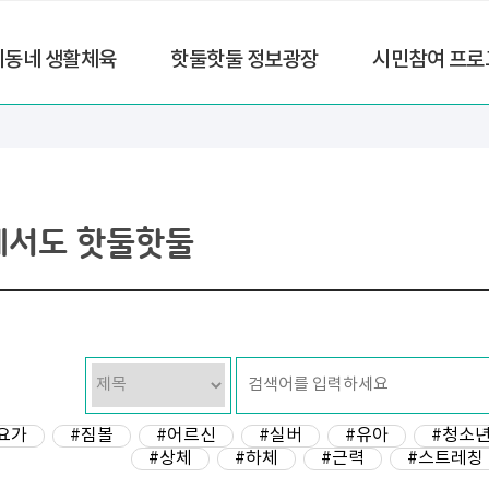
리동네 생활체육
핫둘핫둘 정보광장
시민참여 프로
에서도 핫둘핫둘
요가
#짐볼
#어르신
#실버
#유아
#청소
#상체
#하체
#근력
#스트레칭