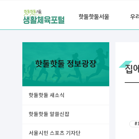
핫둘핫둘서울
우
핫둘핫둘 정보광장
집
핫둘핫둘 새소식
핫둘핫둘 알쓸신잡
#
서울시민 스포츠 기자단