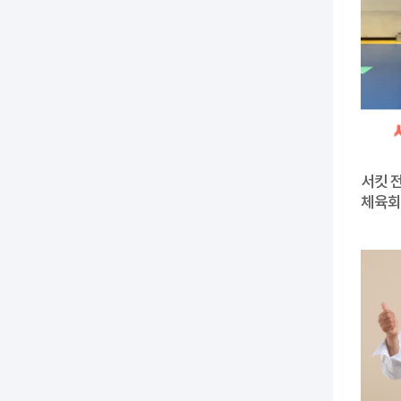
서킷 전
체육회