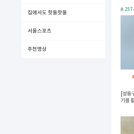
257
총
집에서도 핫둘핫둘
서울스포츠
추천영상
[성동
기를 