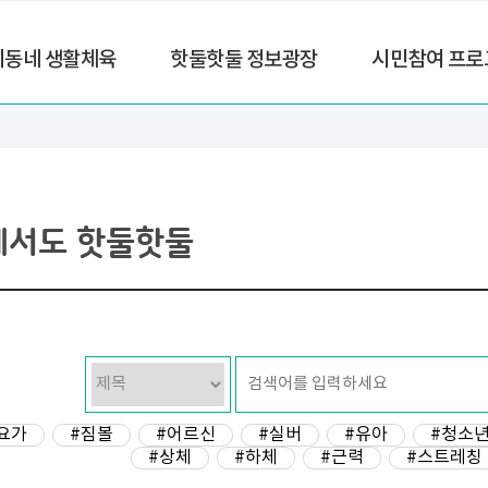
리동네 생활체육
핫둘핫둘 정보광장
시민참여 프로
에서도 핫둘핫둘
요가
#짐볼
#어르신
#실버
#유아
#청소
#상체
#하체
#근력
#스트레칭