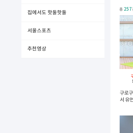
257
총
집에서도 핫둘핫둘
서울스포츠
추천영상
구로구
서 유