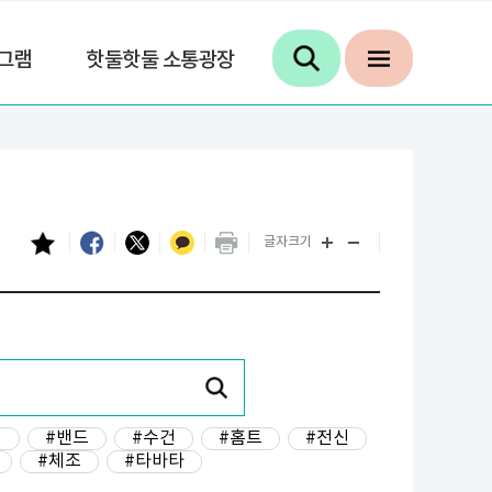
그램
핫둘핫둘 소통광장
글자크기
년
#밴드
#수건
#홈트
#전신
#체조
#타바타