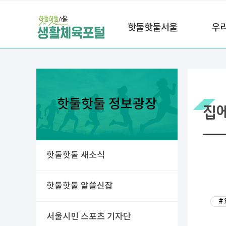
핫둘핫둘서울
우
핫둘핫둘 정보광장
집
핫둘핫둘 새소식
핫둘핫둘 알쓸신잡
#
서울시민 스포츠 기자단