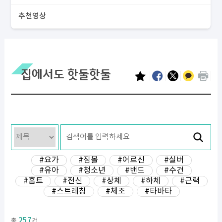
추천영상
집에서도 핫둘핫둘
#요가
#짐볼
#어르신
#실버
#유아
#청소년
#밴드
#수건
#홈트
#전신
#상체
#하체
#근력
#스트레칭
#체조
#타바타
257
총
건