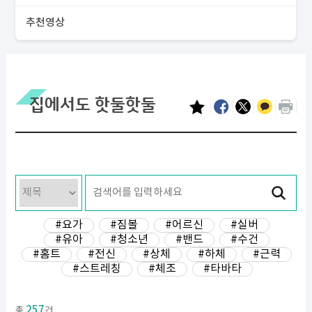
추천영상
집에서도 핫둘핫둘
#요가
#짐볼
#어르신
#실버
#유아
#청소년
#밴드
#수건
#홈트
#전신
#상체
#하체
#근력
#스트레칭
#체조
#타바타
257
총
건