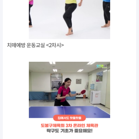
치매예방 운동교실 <2차시>