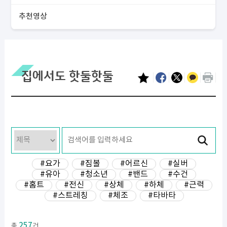
추천영상
집에서도 핫둘핫둘
#요가
#짐볼
#어르신
#실버
#유아
#청소년
#밴드
#수건
#홈트
#전신
#상체
#하체
#근력
#스트레칭
#체조
#타바타
257
총
건