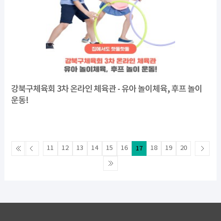
강북구체육회 3차 온라인 체육관 - 유아 놀이체육, 후프 놀이
운동!
11
12
13
14
15
16
17
18
19
20