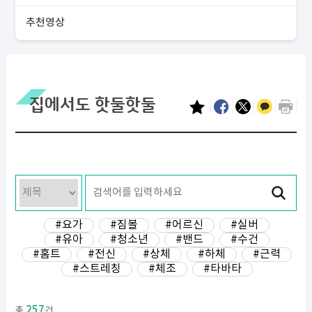
추천영상
집에서도 핫둘핫둘
#요가
#짐볼
#어르신
#실버
#유아
#청소년
#밴드
#수건
#홈트
#전신
#상체
#하체
#근력
#스트레칭
#체조
#타바타
257
총
건