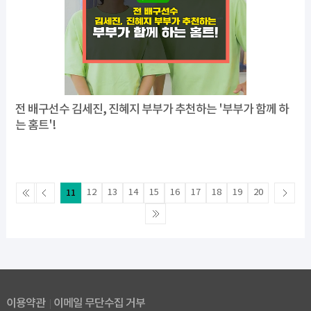
전 배구선수 김세진, 진혜지 부부가 추천하는 '부부가 함께 하
는 홈트'!
11
12
13
14
15
16
17
18
19
20
이용약관
이메일 무단수집 거부