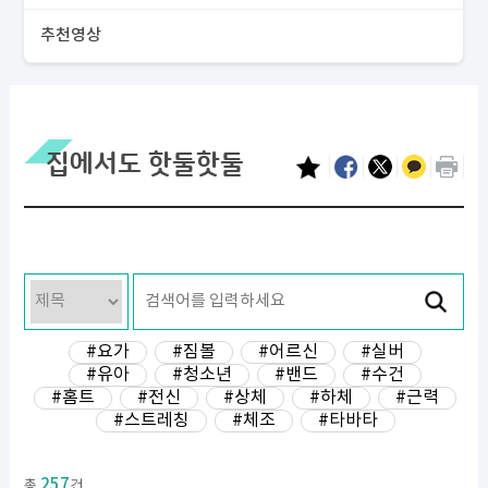
추천영상
집에서도 핫둘핫둘
#요가
#짐볼
#어르신
#실버
#유아
#청소년
#밴드
#수건
#홈트
#전신
#상체
#하체
#근력
#스트레칭
#체조
#타바타
257
총
건