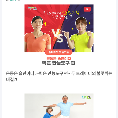
운동은 습관이다! ~벽은 만능도구 편~ 두 트레이너의 불꽃튀는
대결?!