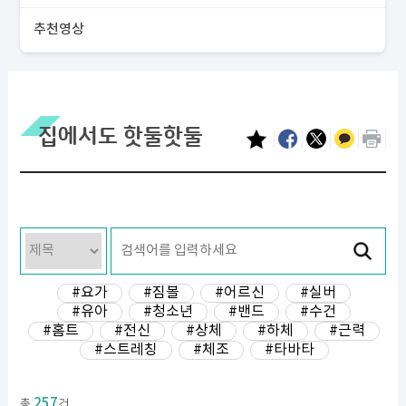
추천영상
집에서도 핫둘핫둘
#요가
#짐볼
#어르신
#실버
#유아
#청소년
#밴드
#수건
#홈트
#전신
#상체
#하체
#근력
#스트레칭
#체조
#타바타
257
총
건