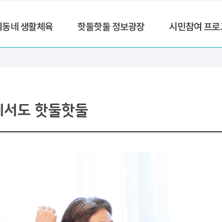
리동네 생활체육
핫둘핫둘 정보광장
시민참여 프로
에서도 핫둘핫둘