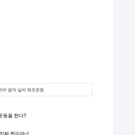
야! 음악 실버 체조운동
운동을 한다?
진짜 찐이야~!