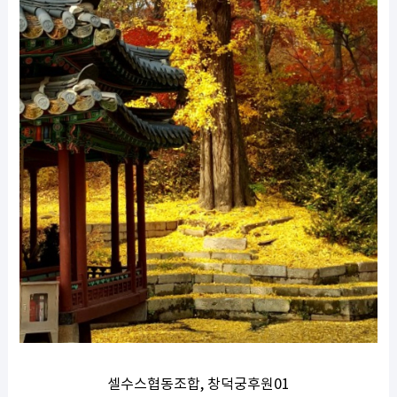
셀수스협동조합, 창덕궁후원01