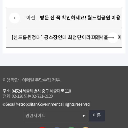
이전
방문 전 꼭 확인하세요! 월드컵공원 이용 안내
다음
[신드롬원정대] 공스장인데 최첨단이라고? 서울어린이대공
이용약관
이메일 무단수집 거부
주소 : 04524 서울특별시 중구 세종대로 110
전화 : 02-120 또는 02-731-2120
© Seoul Metropolitan Government all rights reserved
이동
관련사이트