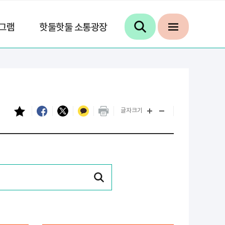
그램
핫둘핫둘 소통광장
글자크기