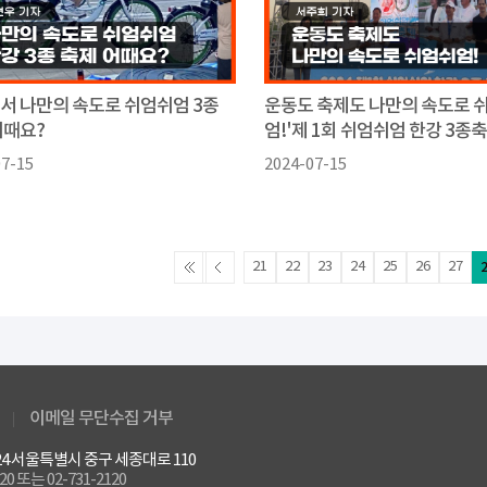
서 나만의 속도로 쉬엄쉬엄 3종
운동도 축제도 나만의 속도로 
어때요?
엄!'제 1회 쉬엄쉬엄 한강 3종축
07-15
2024-07-15
21
22
23
24
25
26
27
이메일 무단수집 거부
4524 서울특별시 중구 세종대로 110
120 또는 02-731-2120