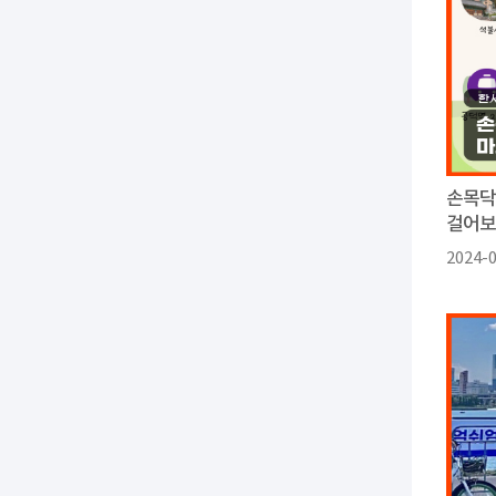
손목닥
걸어
2024-