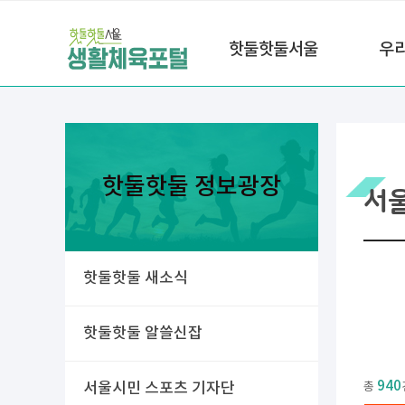
핫둘핫둘서울
우
핫둘핫둘 정보광장
서
핫둘핫둘 새소식
핫둘핫둘 알쓸신잡
940
서울시민 스포츠 기자단
총