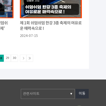
쉬엄쉬
제 1회 쉬엄쉬엄 한강 3종 축제의 여유로
제'
운 매력속으로 !
2024-07-15
28
29
30
이동
관련사이트