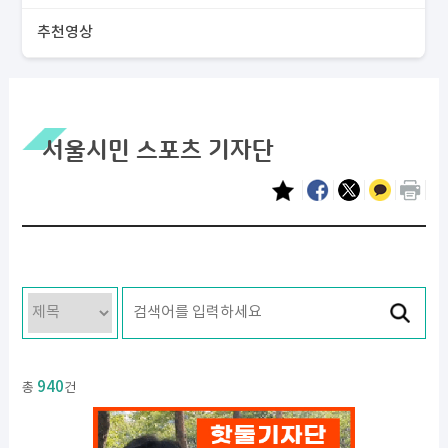
추천영상
서울시민 스포츠 기자단
940
총
건