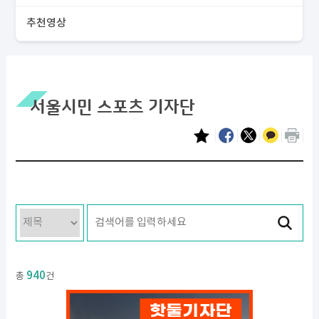
추천영상
서울시민 스포츠 기자단
940
총
건