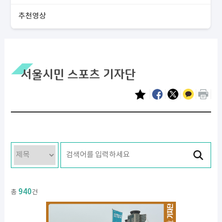
추천영상
서울시민 스포츠 기자단
940
총
건