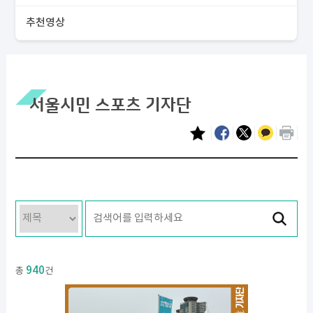
추천영상
서울시민 스포츠 기자단
940
총
건