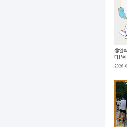
😎일
다! '
2026-