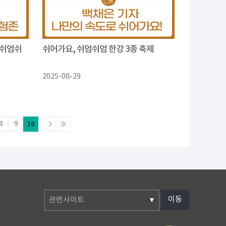
 쉬엄쉬
쉬어가요, 쉬엄쉬엄 한강 3종 축제
2025-08-29
8
9
10
이동
관련사이트