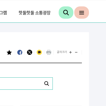
그램
핫둘핫둘 소통광장
글자크기