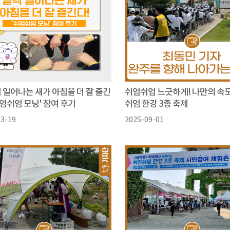
찍 일어나는 새가 아침을 더 잘 즐긴
쉬엄쉬엄 느긋하게! 나만의 속도
쉬엄쉬엄 모닝' 참여 후기
쉬엄 한강 3종 축제
03-19
2025-09-01