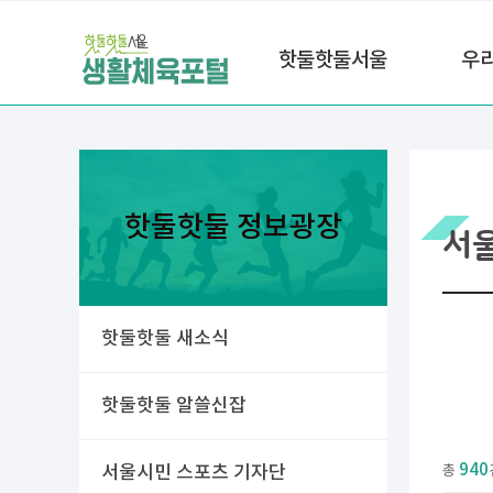
핫둘핫둘서울
우
핫둘핫둘 정보광장
서
핫둘핫둘 새소식
핫둘핫둘 알쓸신잡
940
서울시민 스포츠 기자단
총