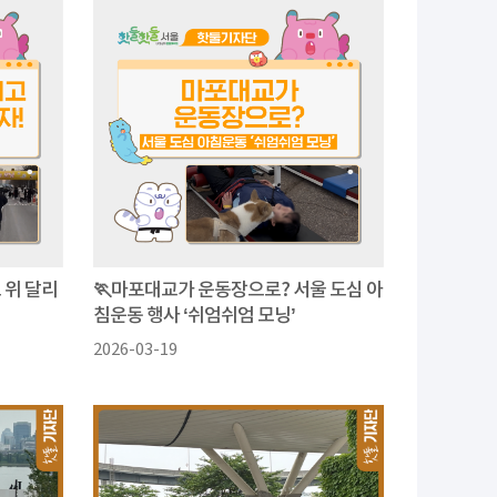
로 위 달리
🏃마포대교가 운동장으로? 서울 도심 아
침운동 행사 ‘쉬엄쉬엄 모닝’
2026-03-19