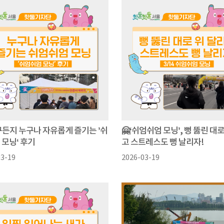
누구든지 누구나 자유롭게 즐기는 ’쉬
🤗‘쉬엄쉬엄 모닝’, 뻥 뚫린 대
 모닝‘ 후기
고 스트레스도 뻥 날리자!
03-19
2026-03-19