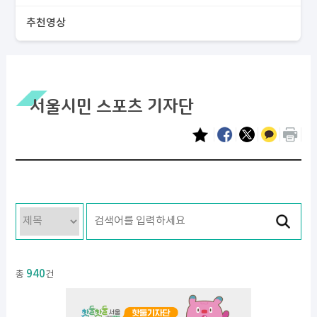
추천영상
서울시민 스포츠 기자단
940
총
건