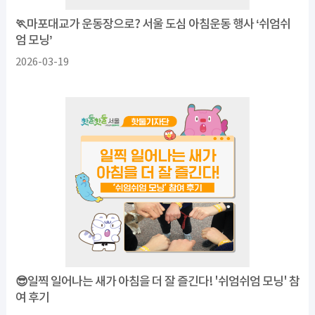
🏃마포대교가 운동장으로? 서울 도심 아침운동 행사 ‘쉬엄쉬
엄 모닝’
2026-03-19
😎일찍 일어나는 새가 아침을 더 잘 즐긴다! '쉬엄쉬엄 모닝' 참
여 후기