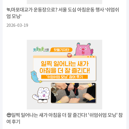
🏃마포대교가 운동장으로? 서울 도심 아침운동 행사 ‘쉬엄쉬
엄 모닝’
2026-03-19
😎일찍 일어나는 새가 아침을 더 잘 즐긴다! '쉬엄쉬엄 모닝' 참
여 후기