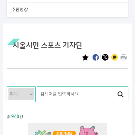
추천영상
서울시민 스포츠 기자단
940
총
건