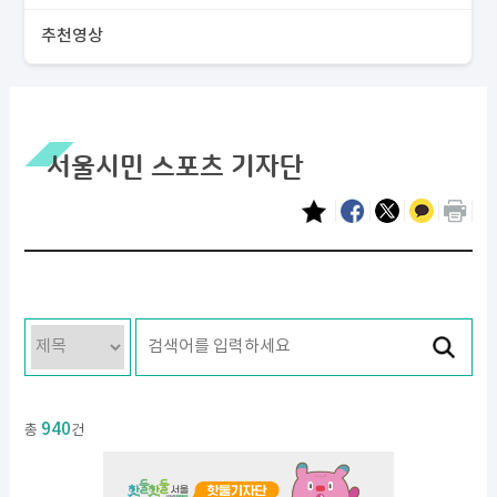
추천영상
서울시민 스포츠 기자단
940
총
건