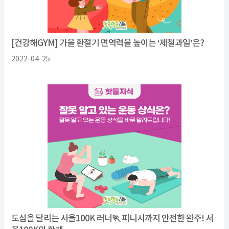
[건강해GYM] 가을 환절기 면역력을 높이는 ‘제철과일’은?
2022-04-25
도심을 달리는 서울100K 러너🏃 피니시까지 안전한 완주! 서