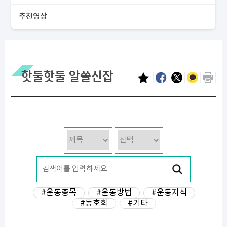
추천영상
핫둘핫둘 알쓸신잡
#운동종목
#운동방법
#운동지식
#동호회
#기타