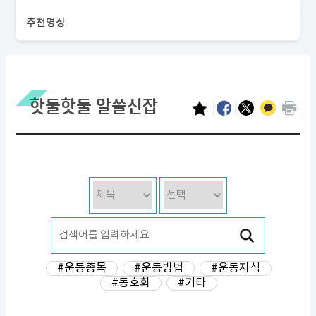
추천영상
핫둘핫둘 알쓸신잡
#운동종목
#운동방법
#운동지식
#동호회
#기타