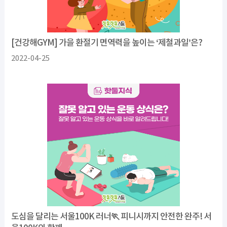
[건강해GYM] 가을 환절기 면역력을 높이는 ‘제철과일’은?
2022-04-25
도심을 달리는 서울100K 러너🏃 피니시까지 안전한 완주! 서