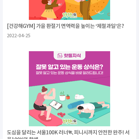
[건강해GYM] 가을 환절기 면역력을 높이는 ‘제철과일’은?
2022-04-25
도심을 달리는 서울100K 러너🏃 피니시까지 안전한 완주! 서