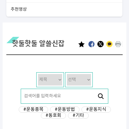
추천영상
핫둘핫둘 알쓸신잡
#운동종목
#운동방법
#운동지식
#동호회
#기타