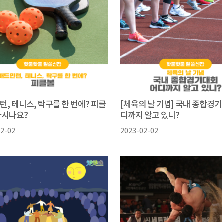
, 테니스, 탁구를 한 번에? 피클
[체육의 날 기념] 국내 종합경
아시나요?
디까지 알고 있니?
02-02
2023-02-02