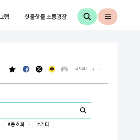
그램
핫둘핫둘 소통광장
글자크기
#동호회
#기타