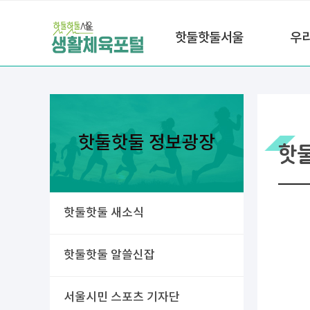
핫둘핫둘서울
우
핫둘핫둘 정보광장
핫
핫둘핫둘 새소식
핫둘핫둘 알쓸신잡
서울시민 스포츠 기자단