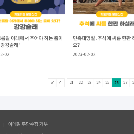
보름달 아래에서 추어야 하는 춤이
민족대명절! 추석에 씨름 한판
'강강술래'
요?
02-02
2023-02-02
21
22
23
24
25
26
27
이메일 무단수집 거부