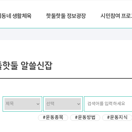
리동네 생활체육
핫둘핫둘 정보광장
시민참여 프로
둘핫둘 알쓸신잡
#운동종목
#운동방법
#운동지식